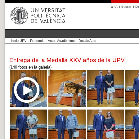
a
·
A
I
Buscar
I
Di
Inicio UPV
::
Protocolo
::
Actos Académicos
::
Detalle Acto
Entrega de la Medalla XXV años de la UPV
(140 fotos en la galeria)