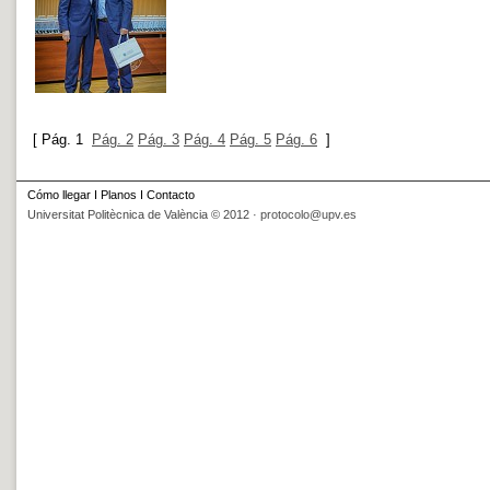
[
Pág. 1
Pág. 2
Pág. 3
Pág. 4
Pág. 5
Pág. 6
]
Cómo llegar
I
Planos
I
Contacto
Universitat Politècnica de València © 2012 ·
protocolo@upv.es