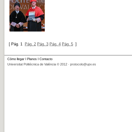
[
Pág. 1
Pág. 2
Pág. 3
Pág. 4
Pág. 5
]
Cómo llegar
I
Planos
I
Contacto
Universitat Politècnica de València © 2012 ·
protocolo@upv.es