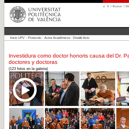
a
·
A
I
Buscar
I
Di
Inicio UPV
::
Protocolo
::
Actos Académicos
::
Detalle Acto
Investidura como doctor honoris causa del Dr. 
doctores y doctoras
(123 fotos en la galeria)