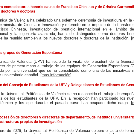
ura como doctores honoris causa de Francisco Chinesta y de Cristina Garmendi
 doctores y doctoras
ècnica de València ha celebrado una solemne ceremonia de investidura en la
xministra de Ciencia e Innovación y referente en el impulso de la transfere
cisco Chinesta, investigador de prestigio internacional en el ámbito de
ional y la ingeniería avanzada, han sido distinguidos como doctores hon
e ha reunido también a los nuevos doctores y doctoras de la institución. [
 los grupos de Generación Espontánea
ècnica de València (UPV) ha recibido la visita del president de la General
cer de primera mano el trabajo de los equipos de Generación Espontánea (
do por la universidad que se ha consolidado como una de las iniciativas
 universitario español. [
mas información
]
n del Consejo de Estudiantes de la UPV y Delegaciones de Estudiantes de Cen
 la Universitat Politècnica de València se ha reconocido el trabajo desempe
es de los estudiantes de la UPV. En la recepción han participado los nu
itècnica y los que durante el pasado curso han ocupado dicho cargo. [
osesión de directores y directoras de departamento, de institutos universitari
estructuras propias de investigación
ero de 2026, la Universitat Politècnica de València celebró el acto de tom