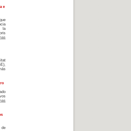
a e
 que
ncia
 la
oris
mas
itat
GE),
 más
tro
ñado
evos
mas
os
a de