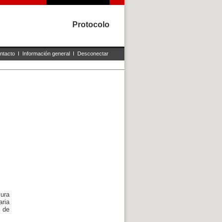
Protocolo
ntacto
I
Información general
I
Desconectar
sura
aria
n de