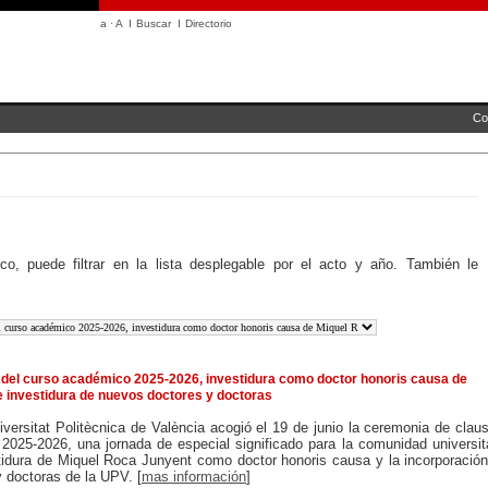
a
·
A
I
Buscar
I
Directorio
Co
co, puede filtrar en la lista desplegable por el acto y año. También le
 del curso académico 2025-2026, investidura como doctor honoris causa de
 investidura de nuevos doctores y doctoras
iversitat Politècnica de València acogió el 19 de junio la ceremonia de clau
2025-2026, una jornada de especial significado para la comunidad universit
tidura de Miquel Roca Junyent como doctor honoris causa y la incorporació
 doctoras de la UPV. [
mas información
]